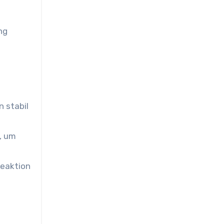
ng
n stabil
, um
Reaktion