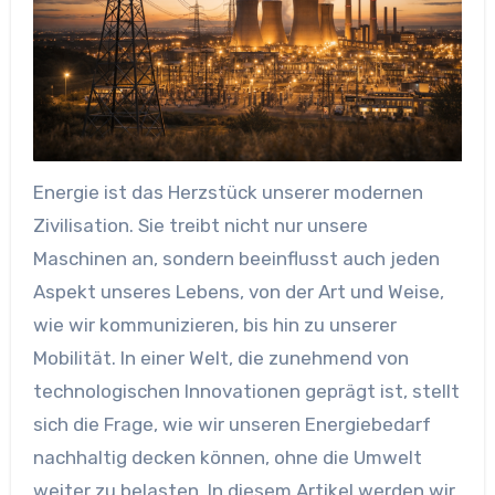
Energie ist das Herzstück unserer modernen
Zivilisation. Sie treibt nicht nur unsere
Maschinen an, sondern beeinflusst auch jeden
Aspekt unseres Lebens, von der Art und Weise,
wie wir kommunizieren, bis hin zu unserer
Mobilität. In einer Welt, die zunehmend von
technologischen Innovationen geprägt ist, stellt
sich die Frage, wie wir unseren Energiebedarf
nachhaltig decken können, ohne die Umwelt
weiter zu belasten. In diesem Artikel werden wir